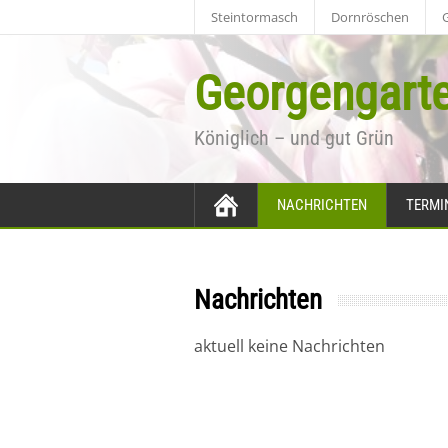
Steintormasch
Dornröschen
Georgengart
Königlich – und gut Grün
Bitte Suchbegriff eingeben
ZURÜCK ZUR STARTSEITE
NACHRICHTEN
TERMI
Nachrichten
aktuell keine Nachrichten