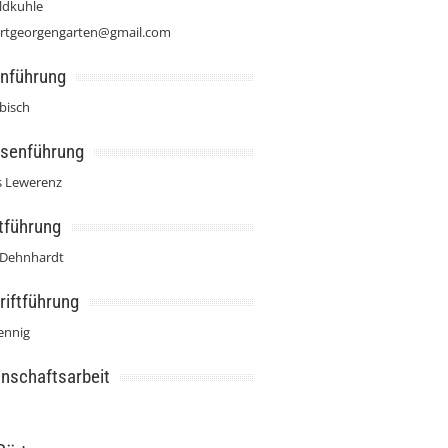
ldkuhle
bertgeorgengarten@gmail.com
nführung
ebisch
ssenführung
 Lewerenz
tführung
 Dehnhardt
riftführung
ennig
nschaftsarbeit