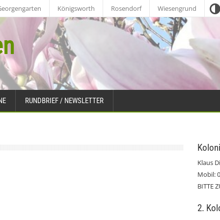
Georgengarten
Königsworth
Rosendorf
Wiesengrund
en
NE
RUNDBRIEF / NEWSLETTER
Koloni
Klaus D
Mobil: 
BITTE 
2. Kol