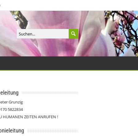
Kontrast
eleitung
ieter Grunzig
0170 5822834
ZU HUMANEN ZEITEN ANRUFEN !
onieleitung