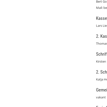
Bert Go
Mail: 
Kasse
Lars Li
2. Ka
Thomas
Schrif
Kirsten
2. Sch
Katja H
Gemei
vakant