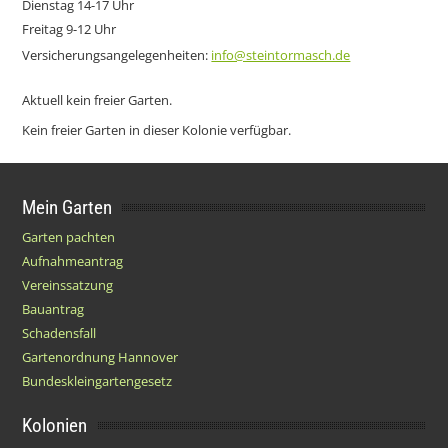
Dienstag 14-17 Uhr
Freitag 9-12 Uhr
Versicherungsangelegenheiten:
info@steintormasch.de
Aktuell kein freier Garten.
Kein freier Garten in dieser Kolonie verfügbar.
Mein Garten
Garten pachten
Aufnahmeantrag
Vereinssatzung
Bauantrag
Schadensfall
Gartenordnung Hannover
Bundeskleingartengesetz
Kolonien