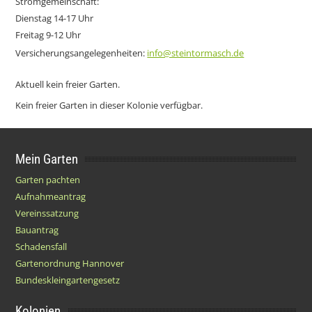
Stromgemeinschaft:
Dienstag 14-17 Uhr
Freitag 9-12 Uhr
Versicherungsangelegenheiten:
info@steintormasch.de
Aktuell kein freier Garten.
Kein freier Garten in dieser Kolonie verfügbar.
Mein Garten
Garten pachten
Aufnahmeantrag
Vereinssatzung
Bauantrag
Schadensfall
Gartenordnung Hannover
Bundeskleingartengesetz
Kolonien