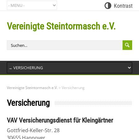
Kontrast
Vereinigte Steintormasch e.V.
Bit
Vereinigte Steintormasch e.V.
>
Versicherung
Versicherung
VAV Versicherungsdienst für Kleingärtner
Gottfried-Keller-Str. 28
30655 Hannover