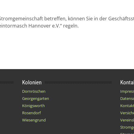
 Stromgemeinschaft betreffen, können Sie in der Geschäftss
teintormasch Hannover e.V.“ regeln.
Kolonien
Konta
Dornröschen
Impres
Georgengarten
Datens
Königsworth
Kontak
Rosendorf
Versich
Wiesengrund
Verein
Stromg