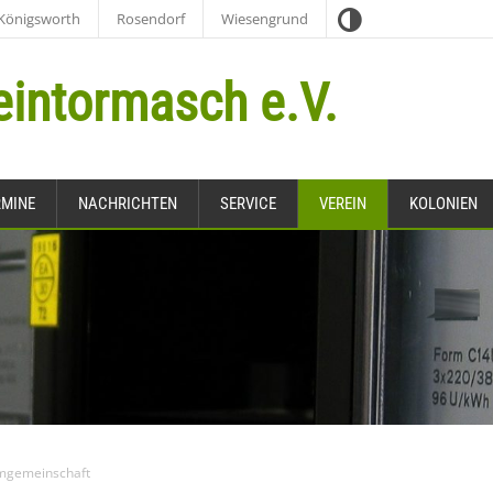
Kontrast
Königsworth
Rosendorf
Wiesengrund
eintormasch e.V.
RMINE
NACHRICHTEN
SERVICE
VEREIN
KOLONIEN
mgemeinschaft