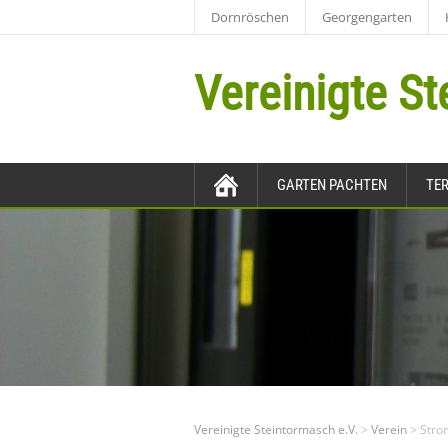
Dornröschen
Georgengarten
Vereinigte St
Bitte Suchbegriff eingeben
ZURÜCK ZUR STARTSEITE
GARTEN PACHTEN
TE
Vereinigte Steintormasch e.V.
>
Verein
>
Stro