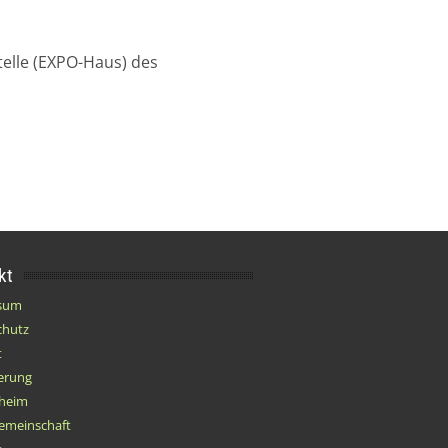
telle (EXPO-Haus) des
kt
sum
chutz
t
erung
sheim
emeinschaft