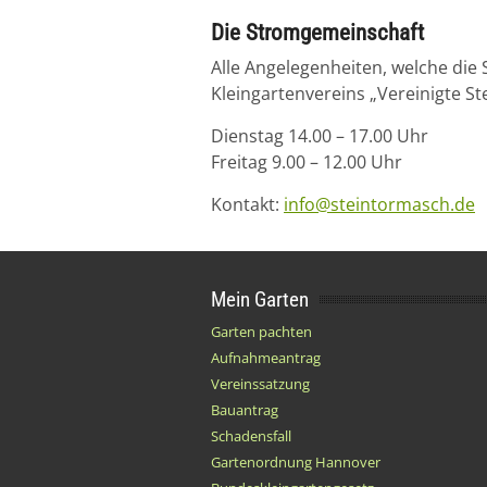
Die Stromgemeinschaft
Alle Angelegenheiten, welche die
Kleingartenvereins „Vereinigte S
Dienstag 14.00 – 17.00 Uhr
Freitag 9.00 – 12.00 Uhr
Kontakt:
info@steintormasch.de
Mein Garten
Garten pachten
Aufnahmeantrag
Vereinssatzung
Bauantrag
Schadensfall
Gartenordnung Hannover