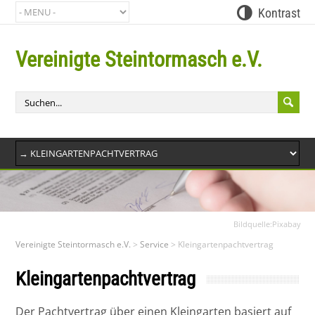
Kontrast
Vereinigte Steintormasch e.V.
Bit
Bildquelle:Pixabay
Vereinigte Steintormasch e.V.
>
Service
>
Kleingartenpachtvertrag
Kleingartenpachtvertrag
Der Pachtvertrag über einen Kleingarten basiert auf