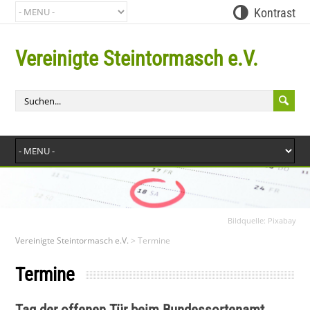
Kontrast
Vereinigte Steintormasch e.V.
Bit
Bildquelle: Pixabay
Vereinigte Steintormasch e.V.
>
Termine
Termine
Tag der offenen Tür beim Bundessortenamt